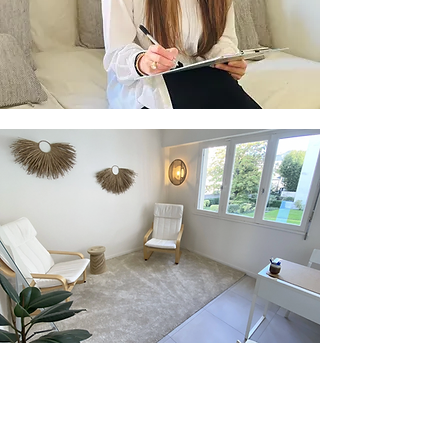
Je vous reçois au
Centre UNI
,
dans un cabinet
chaleureux et apaisant.
L’espace, pensé pour favoriser le bien-être, offre
une
atmosphère douce, intimiste et sécurisante.